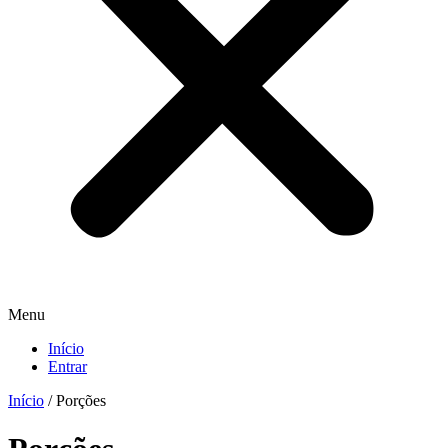
Menu
Início
Entrar
Início
/ Porções