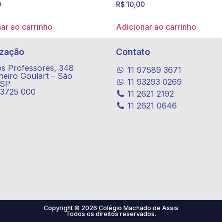
0
R$
10,00
ar ao carrinho
Adicionar ao carrinho
ização
Contato
s Professores, 348
11 97589 3671
eiro Goulart – São
11 93293 0269
/SP
03725 000
11 2621 2192
11 2621 0646
Copyright © 2026 Colégio Machado de Assis
Todos os direitos reservados.