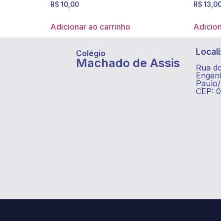
R$
10,00
R$
13,0
Adicionar ao carrinho
Adicion
Local
Colégio
Machado de Assis
Rua do
Engenh
Paulo
CEP: 