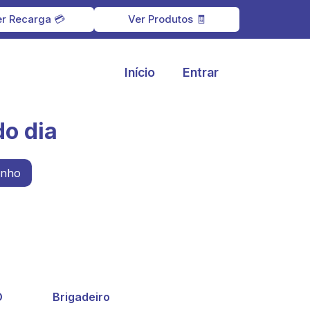
r Recarga 💳
Ver Produtos 🧾
Início
Entrar
o dia
inho
O
Brigadeiro